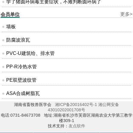
学了猪圆环病毒主要症状，不难判断圆环病了
更多>
会员单位
墙板
防腐波浪瓦
PVC-U建筑给、排水管
PP-R冷热水管
PE双壁波纹管
ASA合成树脂瓦
湖南省畜牧兽医学会
湘ICP备20016402号-1
湘公网安备
43010202001708号
电话:0731-84673708 地址:湖南省长沙市芙蓉区湖南农业大学第三教学
楼309-1
技术支持：
友点软件