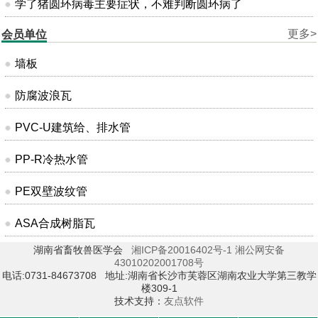
学了猪圆环病毒主要症状，不难判断圆环病了
更多>
会员单位
墙板
防腐波浪瓦
PVC-U建筑给、排水管
PP-R冷热水管
PE双壁波纹管
ASA合成树脂瓦
湖南省畜牧兽医学会
湘ICP备20016402号-1
湘公网安备
43010202001708号
电话:0731-84673708 地址:湖南省长沙市芙蓉区湖南农业大学第三教学
楼309-1
技术支持：
友点软件