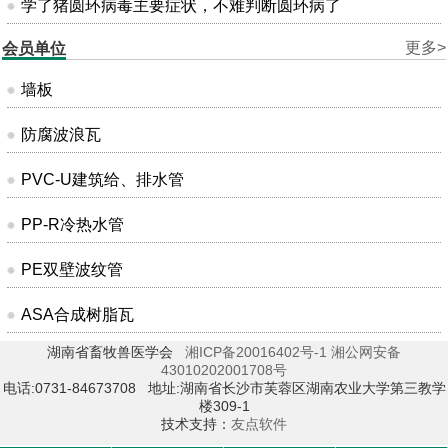
学了猪圆环病毒主要症状，不难判断圆环病了
更多>
会员单位
墙板
防腐波浪瓦
PVC-U建筑给、排水管
PP-R冷热水管
PE双壁波纹管
ASA合成树脂瓦
湖南省畜牧兽医学会
湘ICP备20016402号-1
湘公网安备
43010202001708号
电话:0731-84673708 地址:湖南省长沙市芙蓉区湖南农业大学第三教学
楼309-1
技术支持：
友点软件