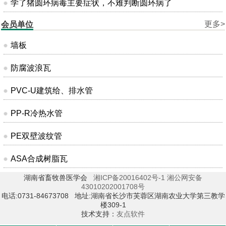
学了猪圆环病毒主要症状，不难判断圆环病了
更多>
会员单位
墙板
防腐波浪瓦
PVC-U建筑给、排水管
PP-R冷热水管
PE双壁波纹管
ASA合成树脂瓦
湖南省畜牧兽医学会
湘ICP备20016402号-1
湘公网安备
43010202001708号
电话:0731-84673708 地址:湖南省长沙市芙蓉区湖南农业大学第三教学
楼309-1
技术支持：
友点软件