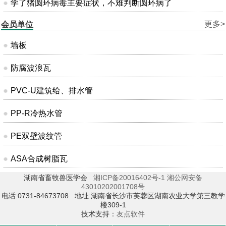
学了猪圆环病毒主要症状，不难判断圆环病了
更多>
会员单位
墙板
防腐波浪瓦
PVC-U建筑给、排水管
PP-R冷热水管
PE双壁波纹管
ASA合成树脂瓦
湖南省畜牧兽医学会
湘ICP备20016402号-1
湘公网安备
43010202001708号
电话:0731-84673708 地址:湖南省长沙市芙蓉区湖南农业大学第三教学
楼309-1
技术支持：
友点软件