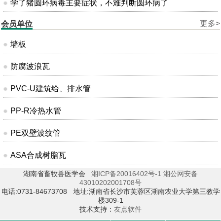
学了猪圆环病毒主要症状，不难判断圆环病了
更多>
会员单位
墙板
防腐波浪瓦
PVC-U建筑给、排水管
PP-R冷热水管
PE双壁波纹管
ASA合成树脂瓦
湖南省畜牧兽医学会
湘ICP备20016402号-1
湘公网安备
43010202001708号
电话:0731-84673708 地址:湖南省长沙市芙蓉区湖南农业大学第三教学
楼309-1
技术支持：
友点软件