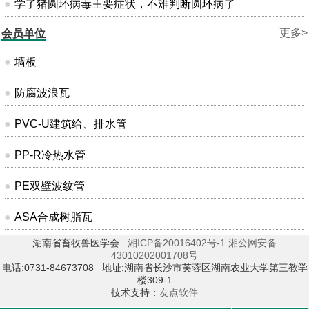
学了猪圆环病毒主要症状，不难判断圆环病了
更多>
会员单位
墙板
防腐波浪瓦
PVC-U建筑给、排水管
PP-R冷热水管
PE双壁波纹管
ASA合成树脂瓦
湖南省畜牧兽医学会
湘ICP备20016402号-1
湘公网安备
43010202001708号
电话:0731-84673708 地址:湖南省长沙市芙蓉区湖南农业大学第三教学
楼309-1
技术支持：
友点软件