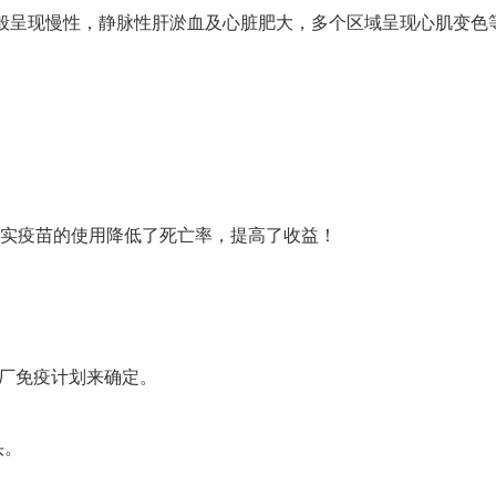
一般呈现慢性，静脉性肝淤血及心脏肥大，多个区域呈现心肌变色
经证实疫苗的使用降低了死亡率，提高了收益！
厂免疫计划来确定。
头。