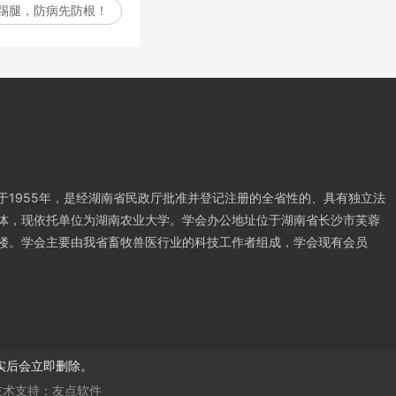
踢腿，防病先防根！
于1955年，是经湖南省民政厅批准并登记注册的全省性的、具有独立法
体，现依托单位为湖南农业大学。学会办公地址位于湖南省长沙市芙蓉
楼。学会主要由我省畜牧兽医行业的科技工作者组成，学会现有会员
实后会立即删除。
技术支持：
友点软件