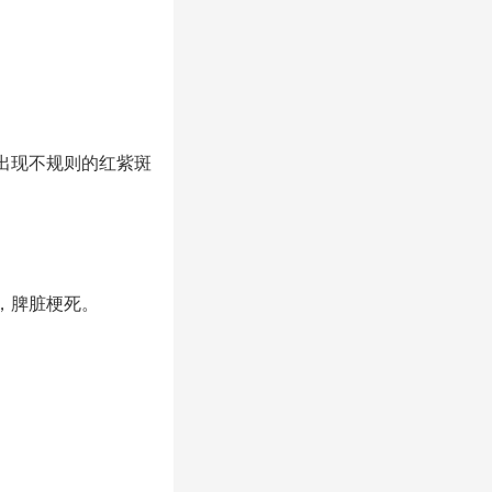
出现不规则的红紫斑
红，脾脏梗死。