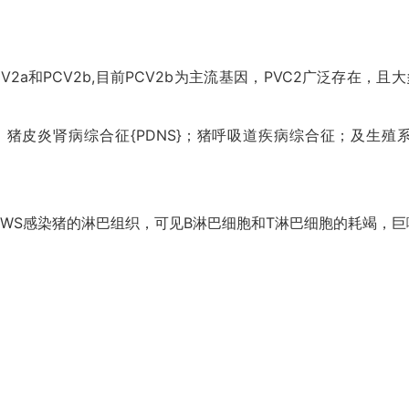
a和PCV2b,目前PCV2b为主流基因，PVC2广泛存在，且大
}；猪皮炎肾病综合征{PDNS}；猪呼吸道疾病综合征；及生
MWS感染猪的淋巴组织，可见B淋巴细胞和T淋巴细胞的耗竭，