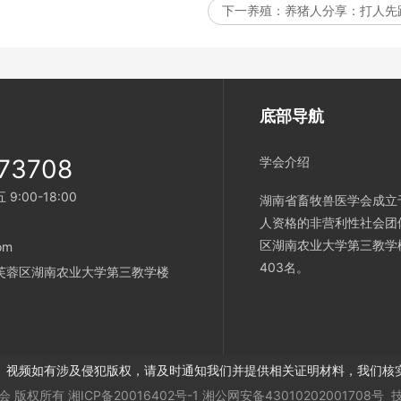
下一养殖：
养猪人分享：打人先
底部导航
73708
学会介绍
:00-18:00
湖南省畜牧兽医学会成立
人资格的非营利性社会团
区湖南农业大学第三教学
om
403名。
芙蓉区湖南农业大学第三教学楼
、视频如有涉及侵犯版权，请及时通知我们并提供相关证明材料，我们核
会
版权所有
湘ICP备20016402号-1
湘公网安备43010202001708号