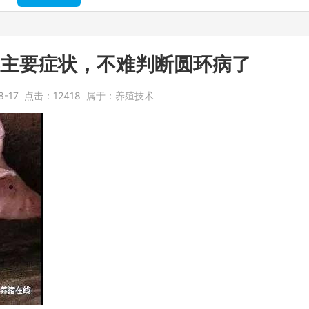
主要症状，不难判断圆环病了
8-17
点击：
12418
属于：
养殖技术