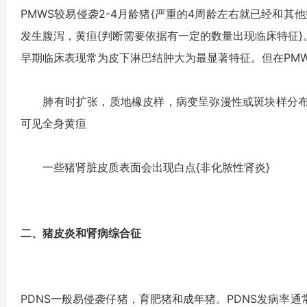
PMWS较易侵袭2-4月龄猪{严重的4周龄左右就已经和
发生腹泻，黄疸{判断需要依据有一定的数量出现临床特征}
早期临床表现常为皮下淋巴结肿大为最显著特征。但在PM
肺有时扩张，质地橡皮样，病变呈弥漫性或斑块样分布
可见全身黄疸
一些猪肾脏皮质表面会出现白点{非化脓性肾炎}
二、猪皮炎和肾病综合征
PDNS一般易侵袭仔猪，育肥猪和成年猪。PDNS发病率通