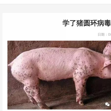
学了猪圆环病毒
日期：
0