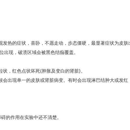
呈现发热的症状，喜卧，不愿走动，步态僵硬，最显著症状为皮肤
位出现，破溃区域会被黑色结痂覆盖。
状，红色点状坏死{肿胀及变白的肾脏}。
时候会出现单一的皮肤或肾脏病变。有时会出现淋巴结肿大或发
殖障碍的作用在实验中还不清楚。