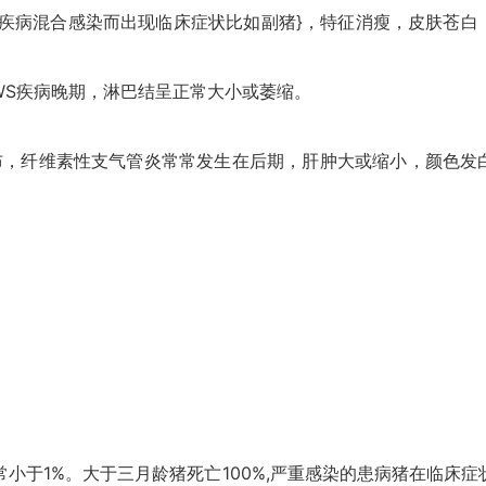
其他疾病混合感染而出现临床症状比如副猪}，特征消瘦，皮肤苍
。
WS疾病晚期，淋巴结呈正常大小或萎缩。
，纤维素性支气管炎常常发生在后期，肝肿大或缩小，颜色发
常小于1%。大于三月龄猪死亡100%,严重感染的患病猪在临床