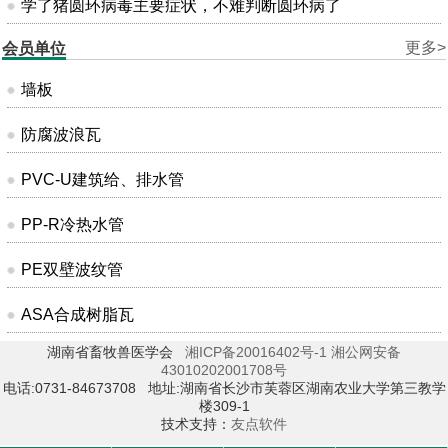
学了猪圆环病毒主要症状，不难判断圆环病了
更多>
会员单位
墙板
防腐波浪瓦
PVC-U建筑给、排水管
PP-R冷热水管
PE双壁波纹管
ASA合成树脂瓦
湖南省畜牧兽医学会
湘ICP备20016402号-1
湘公网安备
43010202001708号
电话:0731-84673708 地址:湖南省长沙市芙蓉区湖南农业大学第三教学
楼309-1
技术支持：
友点软件