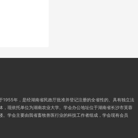
于1955年，是经湖南省民政厅批准并登记注册的全省性的、具有独立法
体，现依托单位为湖南农业大学。学会办公地址位于湖南省长沙市芙蓉
楼。学会主要由我省畜牧兽医行业的科技工作者组成，学会现有会员