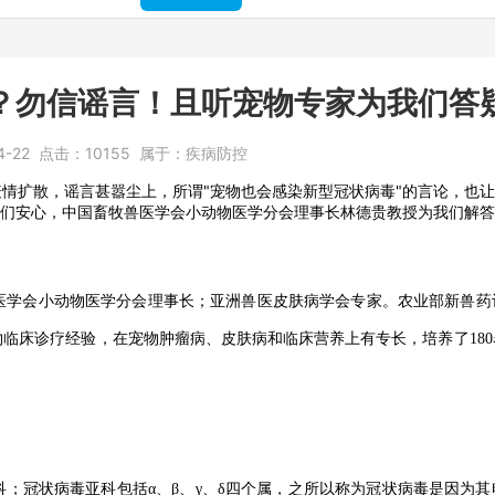
？勿信谣言！且听宠物专家为我们答
4-22
点击：
10155
属于：
疾病防控
情扩散，谣言甚嚣尘上，所谓"宠物也会感染新型冠状病毒"的言论，也
主们安心，中国畜牧兽医学会小动物医学分会理事长林德贵教授为我们解
医学会小动物医学分会理事长；亚洲兽医皮肤病学会专家。农业部新兽药
物临床诊疗经验，在宠物肿瘤病、皮肤病和临床营养上有专长，培养了18
；冠状病毒亚科包括α、β、γ、δ四个属，之所以称为冠状病毒是因为