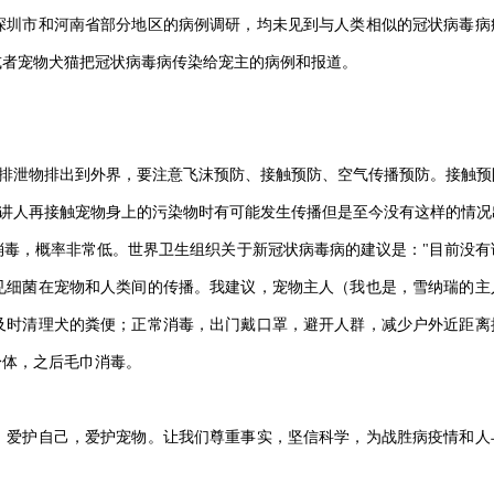
深圳市和河南省部分地区的病例调研，均未见到与人类相似的冠状病毒病
或者宠物犬猫把冠状病毒病传染给宠主的病例和报道。
泌物、排泄物排出到外界，要注意飞沫预防、接触预防、空气传播预防。接触
理论上讲人再接触宠物身上的污染物时有可能发生传播但是至今没有这样的情
消毒，概率非常低。世界卫生组织关于新冠状病毒病的建议是："目前没有
见细菌在宠物和人类间的传播。我建议，宠物主人（我也是，雪纳瑞的主
及时清理犬的粪便；正常消毒，出门戴口罩，避开人群，减少户外近距离
身体，之后毛巾消毒。
，爱护自己，爱护宠物。让我们尊重事实，坚信科学，为战胜病疫情和人