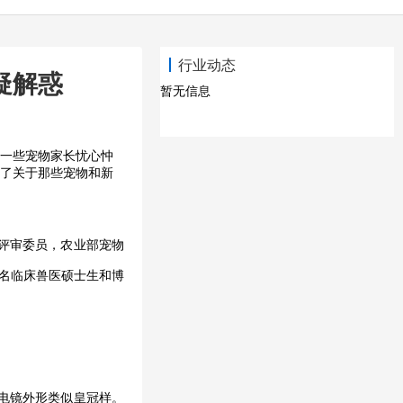
行业动态
疑解惑
暂无信息
让一些宠物家长忧心忡
答了关于那些宠物和新
评审委员，农业部宠物
0名临床兽医硕士生和博
其电镜外形类似皇冠样。