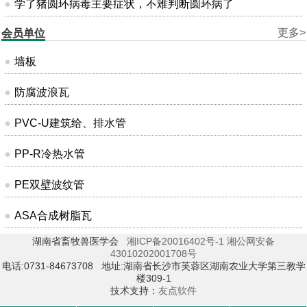
学了猪圆环病毒主要症状，不难判断圆环病了
更多>
会员单位
墙板
防腐波浪瓦
PVC-U建筑给、排水管
PP-R冷热水管
PE双壁波纹管
ASA合成树脂瓦
湖南省畜牧兽医学会
湘ICP备20016402号-1
湘公网安备
43010202001708号
电话:0731-84673708 地址:湖南省长沙市芙蓉区湖南农业大学第三教学
楼309-1
技术支持：
友点软件