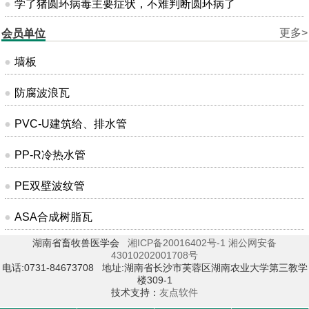
学了猪圆环病毒主要症状，不难判断圆环病了
更多>
会员单位
墙板
防腐波浪瓦
PVC-U建筑给、排水管
PP-R冷热水管
PE双壁波纹管
ASA合成树脂瓦
湖南省畜牧兽医学会
湘ICP备20016402号-1
湘公网安备
43010202001708号
电话:0731-84673708 地址:湖南省长沙市芙蓉区湖南农业大学第三教学
楼309-1
技术支持：
友点软件