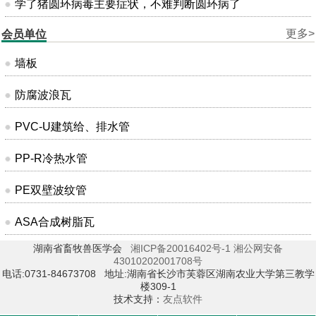
学了猪圆环病毒主要症状，不难判断圆环病了
更多>
会员单位
墙板
防腐波浪瓦
PVC-U建筑给、排水管
PP-R冷热水管
PE双壁波纹管
ASA合成树脂瓦
湖南省畜牧兽医学会
湘ICP备20016402号-1
湘公网安备
43010202001708号
电话:0731-84673708 地址:湖南省长沙市芙蓉区湖南农业大学第三教学
楼309-1
技术支持：
友点软件