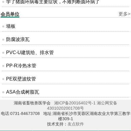
学了猪圆环病毒主要症状，不难判断圆环病了
更多>
会员单位
墙板
防腐波浪瓦
PVC-U建筑给、排水管
PP-R冷热水管
PE双壁波纹管
ASA合成树脂瓦
湖南省畜牧兽医学会
湘ICP备20016402号-1
湘公网安备
43010202001708号
电话:0731-84673708 地址:湖南省长沙市芙蓉区湖南农业大学第三教学
楼309-1
技术支持：
友点软件