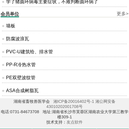
学了猪圆环病毒主要症状，不难判断圆环病了
更多>
会员单位
墙板
防腐波浪瓦
PVC-U建筑给、排水管
PP-R冷热水管
PE双壁波纹管
ASA合成树脂瓦
湖南省畜牧兽医学会
湘ICP备20016402号-1
湘公网安备
43010202001708号
电话:0731-84673708 地址:湖南省长沙市芙蓉区湖南农业大学第三教学
楼309-1
技术支持：
友点软件