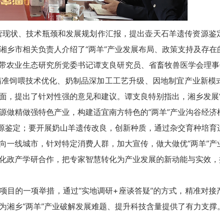
状、技术瓶颈和发展规划作汇报，提出壶天石羊遗传资源鉴
湘乡市相关负责人介绍了“两羊”产业发展布局、政策支持及存在
农业生态研究所党委书记谭支良研究员、省畜牧兽医学会理事
精准饲喂技术优化、奶制品深加工工艺升级、因地制宜产业新模
面，提出了针对性强的意见和建议。谭支良特别指出，湘乡发展“
源做精做强特色产业，构建适宜南方特色的“两羊”产业沟谷经济
资源鉴定；要开展奶山羊遗传改良，创新种质，通过杂交育种培育
向一线城市，针对特定消费人群，加大宣传，做大做优“两羊”产
化政产学研合作，把专家智慧转化为产业发展的新动能与实效，推
的一项举措，通过“实地调研+座谈答疑”的方式，精准对接
为湘乡“两羊”产业破解发展难题、提升科技含量提供了有力支撑