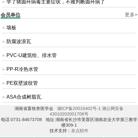
学了猪圆环病毒主要症状，不难判断圆环病了
更多>
会员单位
墙板
防腐波浪瓦
PVC-U建筑给、排水管
PP-R冷热水管
PE双壁波纹管
ASA合成树脂瓦
湖南省畜牧兽医学会
湘ICP备20016402号-1
湘公网安备
43010202001708号
电话:0731-84673708 地址:湖南省长沙市芙蓉区湖南农业大学第三教学
楼309-1
技术支持：
友点软件