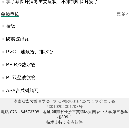
学了猪圆环病毒主要症状，不难判断圆环病了
更多>
会员单位
墙板
防腐波浪瓦
PVC-U建筑给、排水管
PP-R冷热水管
PE双壁波纹管
ASA合成树脂瓦
湖南省畜牧兽医学会
湘ICP备20016402号-1
湘公网安备
43010202001708号
电话:0731-84673708 地址:湖南省长沙市芙蓉区湖南农业大学第三教学
楼309-1
技术支持：
友点软件