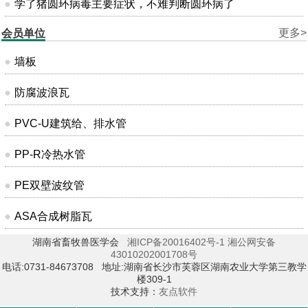
学了猪圆环病毒主要症状，不难判断圆环病了
更多>
会员单位
墙板
防腐波浪瓦
PVC-U建筑给、排水管
PP-R冷热水管
PE双壁波纹管
ASA合成树脂瓦
湖南省畜牧兽医学会
湘ICP备20016402号-1
湘公网安备
43010202001708号
电话:0731-84673708 地址:湖南省长沙市芙蓉区湖南农业大学第三教学
楼309-1
技术支持：
友点软件